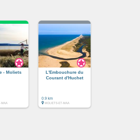
e - Moliets
L'Embouchure du
Courant d'Huchet
0.9 km
T-MAA
MOLIETS-ET-MAA