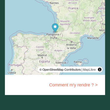
© OpenStreetMap Contributors |
MapLibre
Comment m'y rendre ? >