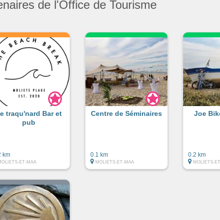
enaires de l'Office de Tourisme
e traqu'nard Bar et
Centre de Séminaires
Joe Bik
pub
2 km
0.1 km
0.2 km
MOLIETS-ET-MAA
MOLIETS-ET-MAA
MOLIETS-E